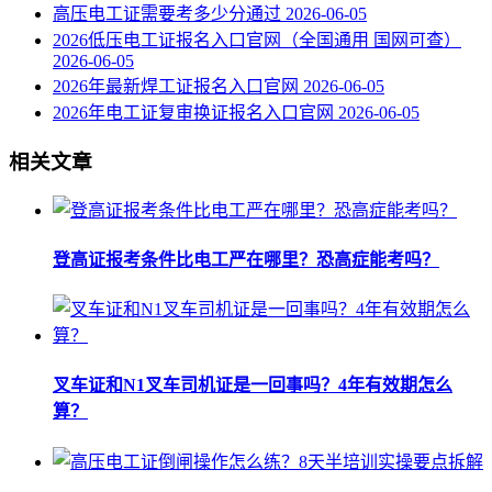
高压电工证需要考多少分通过
2026-06-05
2026低压电工证报名入口官网（全国通用 国网可查）
2026-06-05
2026年最新焊工证报名入口官网
2026-06-05
2026年电工证复审换证报名入口官网
2026-06-05
相关文章
登高证报考条件比电工严在哪里？恐高症能考吗？
叉车证和N1叉车司机证是一回事吗？4年有效期怎么
算？