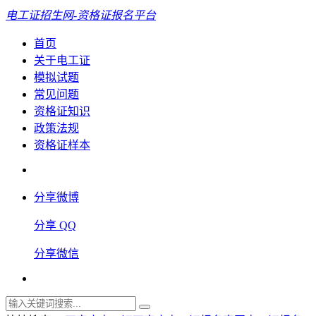
电工证招生网-资格证报名平台
首页
关于电工证
模拟试题
常见问题
资格证知识
政策法规
资格证样本
分享微博
分享 QQ
分享微信