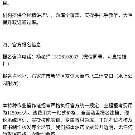
目。
机构提供全程精讲培训，题库全覆盖、实操手把手教学，大幅
提升取证通过率。
四、官方报名信息
报名咨询电话：杨老师 13126102033（微信同号，可直接拨
打）
报名点地址：石家庄市新华区友谊大街与北二环交口（水上公
园附近）
本特种作业操作证招考严格执行官方统一规定，全程报考费用
为1150元/人。该费用为一站式价格，全面涵盖报名建档、理
论系统培训、实操技能实训、专属教材题库、正规考试考核及
证书制作核发等全环节。我们郑重承诺收费公开透明，无任何
隐形消费或二次附加收费。