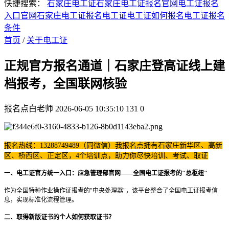
快捷搜索：
石家庄电工证
石家庄电工证报名官网
电工证报名
入口官网
石家庄电工证报名
电工证
电工证如何报名
电工证报名
条件
首页
/
关于电工证
正规官方报名通道｜石家庄登高证线上建
档报考，全国联网核验
报名点白老师
2026-06-05 10:35:10
131
0
报名热线：13288749489（同微信）我报名点拥有石家庄新华区、高新
区、桥西区、正定区，4个培训点，助力你尽快培训、考试、取证
一、电工证官方统一入口：应急管理部官网——全国电工证报考的"总枢纽"
作为全国特种作业操作证报考的"中央处理器"，该平台整合了全国电工证报考信
息，实现标准化流程管理。
二、取得新版证书的个人如何获取证书？