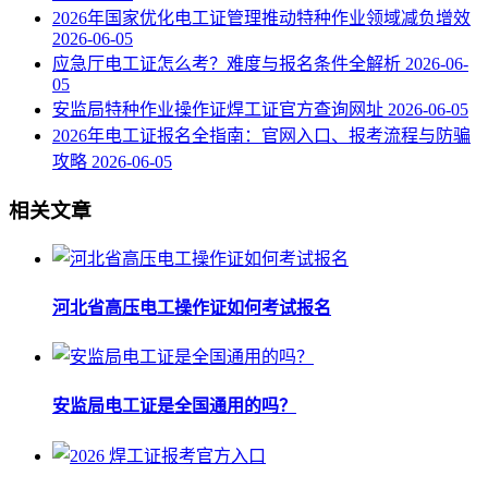
2026年国家优化电工证管理推动特种作业领域减负增效
2026-06-05
应急厅电工证怎么考？难度与报名条件全解析
2026-06-
05
安监局特种作业操作证焊工证官方查询网址
2026-06-05
2026年电工证报名全指南：官网入口、报考流程与防骗
攻略
2026-06-05
相关文章
河北省高压电工操作证如何考试报名
安监局电工证是全国通用的吗？