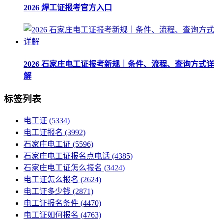
2026 焊工证报考官方入口
2026 石家庄电工证报考新规｜条件、流程、查询方式详
解
标签列表
电工证
(5334)
电工证报名
(3992)
石家庄电工证
(5596)
石家庄电工证报名点电话
(4385)
石家庄电工证怎么报名
(3424)
电工证怎么报名
(2624)
电工证多少钱
(2871)
电工证报名条件
(4470)
电工证如何报名
(4763)