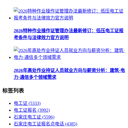
2026特种作业操作证管理办法最新修订：低压电工证报
考条件与法律效力官方说明
2026年高处作业持证人员就业方向与薪资分析：建筑·电
力·通信多个领域需求
标签列表
电工证
(5333)
电工证报名
(3992)
石家庄电工证
(5596)
石家庄电工证报名点电话
(4385)