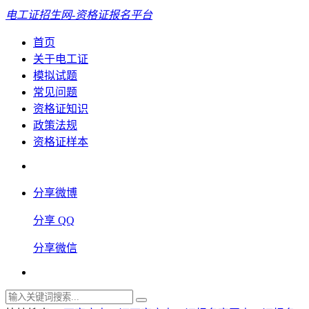
电工证招生网-资格证报名平台
首页
关于电工证
模拟试题
常见问题
资格证知识
政策法规
资格证样本
分享微博
分享 QQ
分享微信