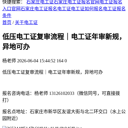
快捷搜索：
石家庄电工证
石家庄电工证报名官网
电工证报名
入口官网
石家庄电工证报名
电工证
电工证如何报名
电工证报名
条件
首页
/
关于电工证
低压电工证复审流程｜电工证年审新规，
异地可办
杨老师
2026-06-04 15:44:52
164
0
低压电工证复审流程｜电工证年审新规，异地可办
报名咨询电话：杨老师 13126102033（微信同号，可直接拨
打）
报名点地址：石家庄市新华区友谊大街与北二环交口（水上公
园附近）