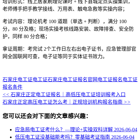
培训形式：线上居家刷理论课时 + 线下县城定点实操集训，
老师傅手把手教学接线、万用表、触电急救等实操内容；
考试内容：理论机考 100 道题（单选 + 判断），满分 100
分，80 分及格；现场实操考核线路安装、故障排查、安全防
护，同样 80 分合格；
拿证周期：考完试 2个工作日左右出电子证书，应急管理部官
网全国联网可查，电子证等同于实体证书效力。
石家庄电工证
电工证
石家庄电工证报名官网
电工证报名
电工证
报名条件
<<
石家庄正定电工证报名｜高低压电工证培训报考入口
石家庄正定高压电工证怎么考｜正规培训机构报名指南
>>
您可以还会对下面的文章感兴趣：
应急局电工证考什么？—理论+实操双科详解
2026-06-04
低压电工证没基础能考吗？零基础考证指南
2026-06-04