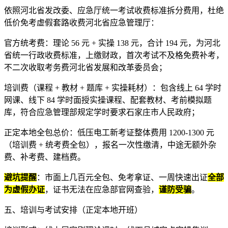
依照河北省发改委、应急厅统一考试收费标准拆分费用，杜绝
低价免考虚假套路收费河北省应急管理厅：
官方统考费：理论 56 元 + 实操 138 元，合计 194 元，为河北
省统一行政收费标准，上缴财政，首次考试不及格免费补考，
不二次收取考务费河北省发展和改革委员会；
培训费（课程 + 教材 + 题库 + 实操耗材）：包含线上 64 学时
网课、线下 84 学时面授实操课程、配套教材、考前模拟题
库，符合应急管理部规定学时要求石家庄市人民政府；
正定本地全包总价：低压电工新考证整体费用 1200-1300 元
（培训费 + 统考费全包），报名一次性缴清，中途无额外杂
费、补考费、建档费。
避坑提醒
：市面上几百元全包、免考拿证、一周快速出证
全部
为虚假办证
，证书无法在应急部官网查验，
谨防受骗
。
五、培训与考试安排（正定本地开班）