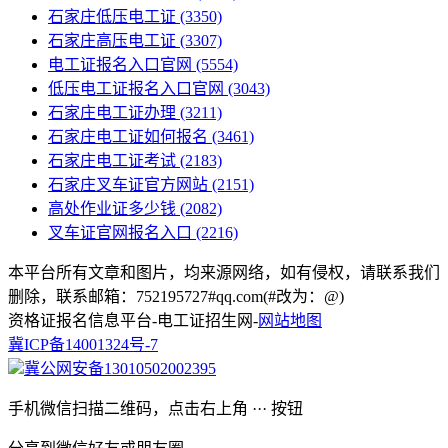
石家庄低压电工证
(3350)
石家庄高压电工证
(3307)
电工证报名入口官网
(5554)
低压电工证报名入口官网
(3043)
石家庄电工证办理
(3211)
石家庄电工证如何报名
(3461)
石家庄电工证考试
(2183)
石家庄叉车证官方网站
(2151)
高处作业证多少钱
(2082)
叉车证官网报名入口
(2216)
本平台所有文章和图片，均来源网络，如有侵权，请联系我们
删除，联系邮箱：752195727#qq.com(#改为：@)
资格证报名信息平台-电工证招生网-
网站地图
冀ICP备14001324号-7
冀公网安备13010502002395
手机微信扫描二维码，点击右上角 ··· 按钮