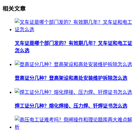
相关文章
叉车证是哪个部门发的？有效期几年？叉车证和电工证
怎么选
登高证分几种？登高架设和高处安装维护拆除怎么选
焊工证分几种？熔化焊接、压力焊、钎焊证书怎么选