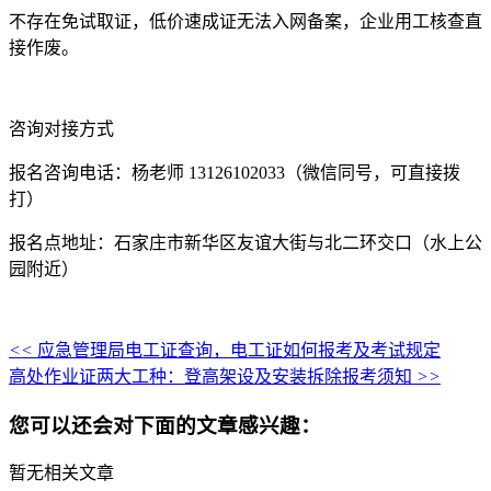
不存在免试取证，低价速成证无法入网备案，企业用工核查直
接作废。
咨询对接方式
报名咨询电话：杨老师 13126102033（微信同号，可直接拨
打）
报名点地址：石家庄市新华区友谊大街与北二环交口（水上公
园附近）
<<
应急管理局电工证查询，电工证如何报考及考试规定
高处作业证两大工种：登高架设及安装拆除报考须知
>>
您可以还会对下面的文章感兴趣：
暂无相关文章