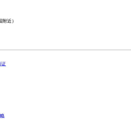
）
园附近）
岗证
攻略