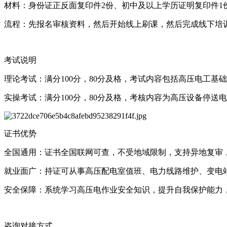
材料：身份证正反面复印件2份、初中及以上学历证明复印件1
流程：先报名审核资料，然后开始线上刷课，然后完成线下培训
考试说明
理论考试：满分100分，80分及格，考试内容包括高压电工
实操考试：满分100分，80分及格，考核内容为高压设备停
证书优势
全国通用：证书全国联网可查，不受地域限制，支持异地复审
就业面广：持证可从事高压配电室值班、电力线路维护、变电
安全保障：系统学习高压电作业安全知识，提升自我保护能力
咨询对接方式