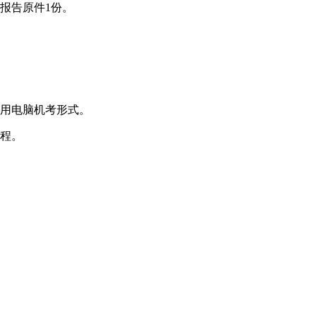
报告原件1份。
采用电脑机考形式。
流程。
。