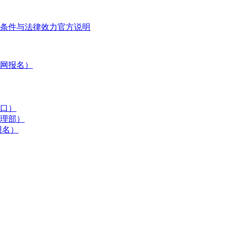
考条件与法律效力官方说明
网报名）
入口）
管理部）
报名）