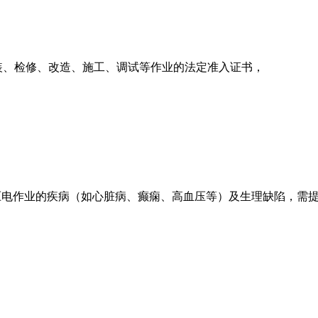
安装、检修、改造、施工、调试等作业的法定准入证书，
。
妨碍高压电作业的疾病（如心脏病、癫痫、高血压等）及生理缺陷，
。