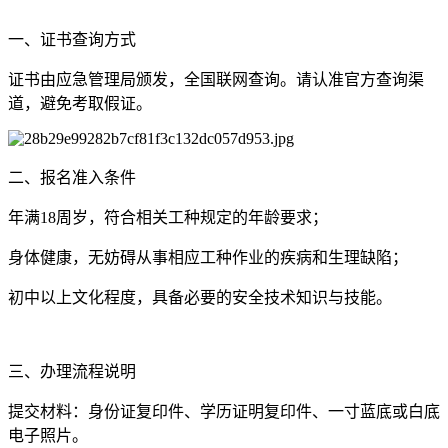
一、证书查询方式
证书由应急管理局颁发，全国联网查询。请认准官方查询渠
道，避免考取假证。
二、报名准入条件
年满18周岁，符合相关工种规定的年龄要求；
身体健康，无妨碍从事相应工种作业的疾病和生理缺陷；
初中以上文化程度，具备必要的安全技术知识与技能。
三、办理流程说明
提交材料：身份证复印件、学历证明复印件、一寸蓝底或白底
电子照片。