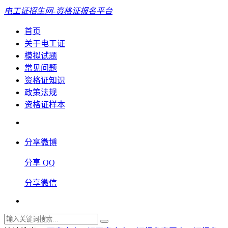
电工证招生网-资格证报名平台
首页
关于电工证
模拟试题
常见问题
资格证知识
政策法规
资格证样本
分享微博
分享 QQ
分享微信