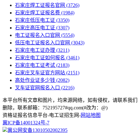
石家庄焊工证报名官网
(3726)
石家庄焊工证报名费
(1984)
石家庄低压电工证
(3350)
石家庄高压电工证
(3307)
电工证报名入口官网
(5554)
低压电工证报名入口官网
(3043)
石家庄电工证办理
(3211)
石家庄电工证如何报名
(3461)
石家庄电工证考试
(2183)
石家庄叉车证官方网站
(2151)
高处作业证多少钱
(2082)
叉车证官网报名入口
(2216)
本平台所有文章和图片，均来源网络，如有侵权，请联系我们
删除，联系邮箱：752195727#qq.com(#改为：@)
资格证报名信息平台-电工证招生网-
网站地图
冀ICP备14001324号-7
冀公网安备13010502002395