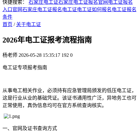
快捷搜索：
石家庄电工证
石家庄电工证报名官网
电工证报名
入口官网
石家庄电工证报名
电工证
电工证如何报名
电工证报名
条件
首页
/
关于电工证
2026年电工证报考流程指南
杨老师
2026-05-28 15:35:17
192
0
电工证专项报考指南
从事电工相关作业，必须持有应急管理局颁发的低压电工证，
这是行业从业的基础凭证。该证书通用性广泛，异地务工也可
正常使用，真伪信息均可在官方系统查询核实。
一、官网及证书查询方式