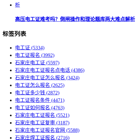
高压电工证难考吗？倒闸操作和理论题库两大难点解析
标签列表
电工证
(5334)
电工证报名
(3992)
石家庄电工证
(5597)
石家庄电工证报名点电话
(4386)
石家庄电工证怎么报名
(3424)
电工证怎么报名
(2625)
电工证多少钱
(2872)
电工证报名条件
(4471)
电工证如何报名
(4763)
石家庄电工证报名
(5521)
石家庄电工证复审
(3187)
石家庄电工证报名官网
(5588)
石家庄焊工证报名
(2716)