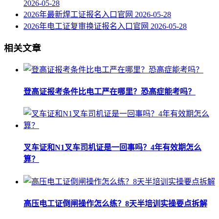
2026-05-28
2026年最新焊工证报名入口官网
2026-05-28
2026年电工证复审换证报名入口官网
2026-05-28
相关文章
登高证报考条件比电工严在哪里？恐高症能考吗？
叉车证和N1叉车司机证是一回事吗？4年有效期怎么
算？
高压电工证倒闸操作怎么练？8天半培训实操要点拆解