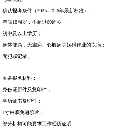
‌确认报考条件‌（2025–2026年最新标准）：
年满18周岁，不超过60周岁；
初中及以上学历；
身体健康，无癫痫、心脏病等妨碍作业的疾病；
无犯罪记录‌。
‌准备报名材料‌：
身份证原件及复印件；
学历证书复印件；
1寸白底免冠照片；
部分机构可能要求工作经历证明‌。