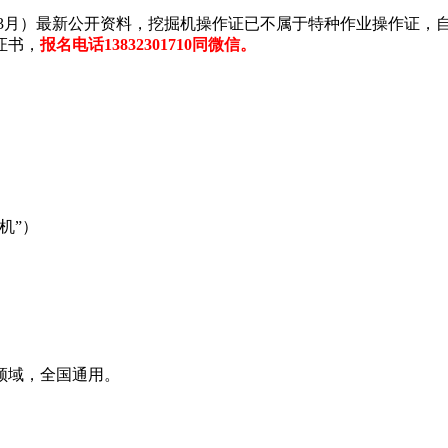
年3月）最新公开资料，‌挖掘机操作证已不属于特种作业操作证‌，
书‌，
报名电话13832301710同微信。
机”）
，‌全国通用‌‌。