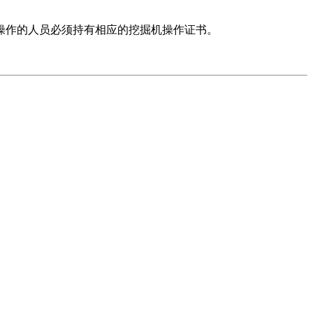
操作的人员必须持有相应的挖掘机操作证书。