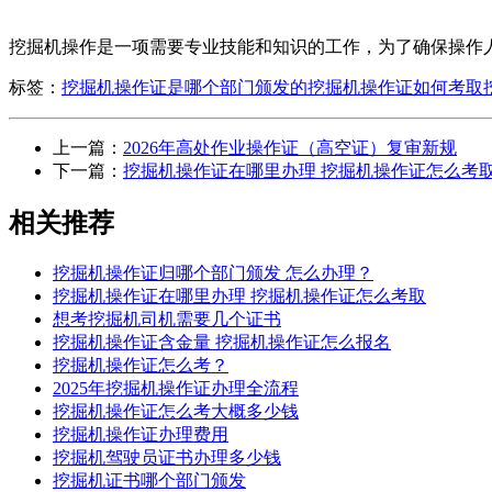
挖掘机操作是一项需要专业技能和知识的工作，为了确保操作
标签：
挖掘机操作证是哪个部门颁发的
挖掘机操作证如何考取
上一篇：
2026年高处作业操作证（高空证）复审新规
下一篇：
挖掘机操作证在哪里办理 挖掘机操作证怎么考
相关推荐
挖掘机操作证归哪个部门颁发 怎么办理？
挖掘机操作证在哪里办理 挖掘机操作证怎么考取
想考挖掘机司机需要几个证书
挖掘机操作证含金量 挖掘机操作证怎么报名
挖掘机操作证怎么考？
2025年挖掘机操作证办理全流程
挖掘机操作证怎么考大概多少钱
挖掘机操作证办理费用
挖掘机驾驶员证书办理多少钱
挖掘机证书哪个部门颁发