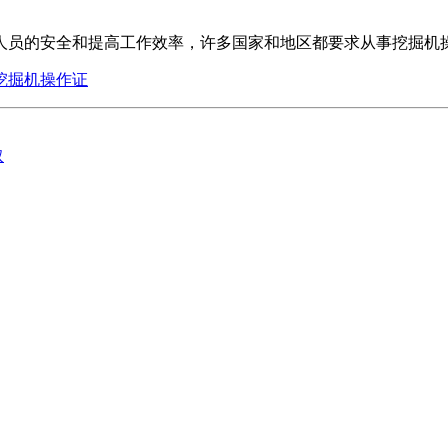
人员的安全和提高工作效率，许多国家和地区都要求从事挖掘机
挖掘机操作证
取