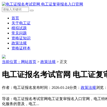
首页
关于电工证
模拟试题
常见问题
资格证知识
政策法规
资格证样本
当前位置：
网站首页
>
政策法规
> 正文
电工证报名考试官网 电工证复
作者：电工证报名
发布时间：2026-01-24
分类：
政策法规
浏览：1
导读：电工证报名考试官网电工证复审报名入口官网，电工特
化服务的普及，电工...