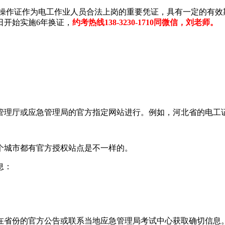
操作证作为电工作业人员合法上岗的重要凭证，具有一定的有效
日开始实施6年换证，
约考热线138-3230-1710同微信，刘老师。
管理厅或应急管理局的官方指定网站进行。例如，河北省的电工
个城市都有官方授权站点是不一样的。
息：
在省份的官方公告或联系当地应急管理局考试中心获取确切信息